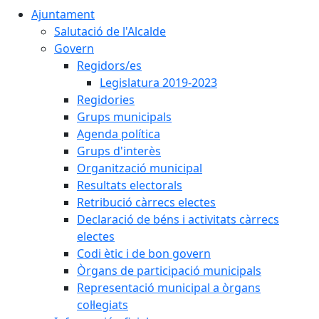
Ajuntament
Salutació de l'Alcalde
Govern
Regidors/es
Legislatura 2019-2023
Regidories
Grups municipals
Agenda política
Grups d'interès
Organització municipal
Resultats electorals
Retribució càrrecs electes
Declaració de béns i activitats càrrecs
electes
Codi ètic i de bon govern
Òrgans de participació municipals
Representació municipal a òrgans
col·legiats