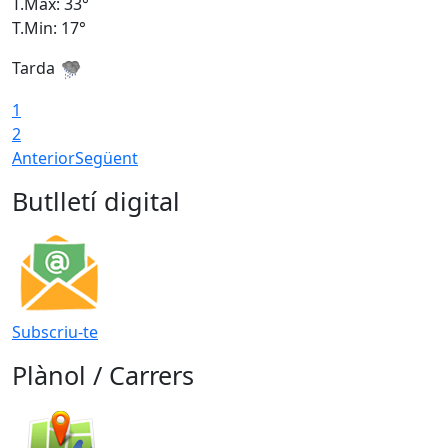
T.Màx: 33°
T
T.Min: 17°
T
Tarda
T
1
2
Anterior
Següent
Butlletí digital
Subscriu-te
Plànol / Carrers