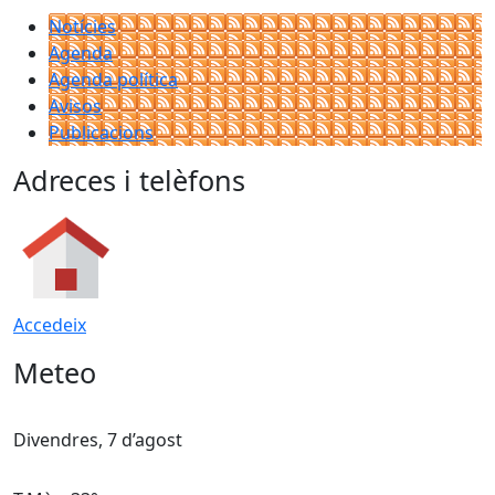
Notícies
Agenda
Agenda política
Avisos
Publicacions
Adreces i telèfons
Accedeix
Meteo
Divendres, 7 d’agost
D