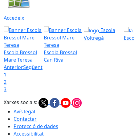
Accedeix
Escola
Voltregà
Escola
Escola Bressol
Escola Bressol
Mare Teresa
Can Riva
Anterior
Següent
1
2
3
Xarxes socials:
Avís legal
Contactar
Protecció de dades
Accessibilitat