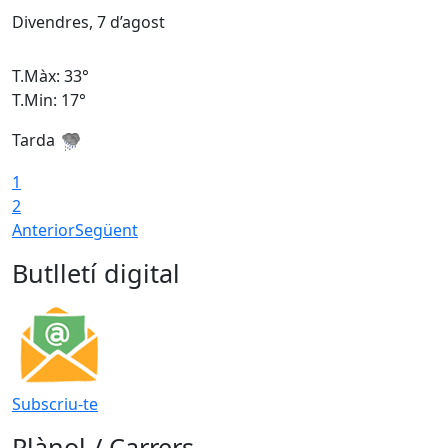
Divendres, 7 d’agost
D
T.Màx: 33°
T
T.Min: 17°
T
Tarda
T
1
2
Anterior
Següent
Butlletí digital
Subscriu-te
Plànol / Carrers