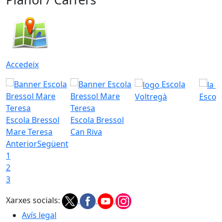
Accedeix
Escola
Voltregà
Escola
Escola Bressol
Escola Bressol
Mare Teresa
Can Riva
Anterior
Següent
1
2
3
Xarxes socials:
Avís legal