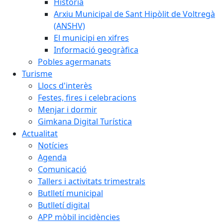
Història
Arxiu Municipal de Sant Hipòlit de Voltregà
(ANSHV)
El municipi en xifres
Informació geogràfica
Pobles agermanats
Turisme
Llocs d'interès
Festes, fires i celebracions
Menjar i dormir
Gimkana Digital Turística
Actualitat
Notícies
Agenda
Comunicació
Tallers i activitats trimestrals
Butlletí municipal
Butlletí digital
APP mòbil incidències