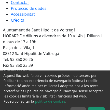
Contactar
Protecció de dades
Accessibilitat
Crèdits
Ajuntament de Sant Hipòlit de Voltregà
HORARI: De dilluns a divendres de 10 a 14h | Dilluns i
dijous de 17 a 19h
Plaça de la Vila, 1
08512 Sant Hipòlit de Voltregà
Tel. 93 850 26 26
Fax 93 850 23 39
NIF P0821400I
Aquest lloc web fa servir cookies pròpies i de tercers per
Amb la col·laboració de:
facilitar-te una experiència de navegació òptima i recollir
informació anònima per millorar i adaptar-nos a les teves
preferències i pautes de navegació. Navegar sense acceptar
les cookies limitarà la visibilitat i funcions del web.
Podeu consultar la
política de cookies
.