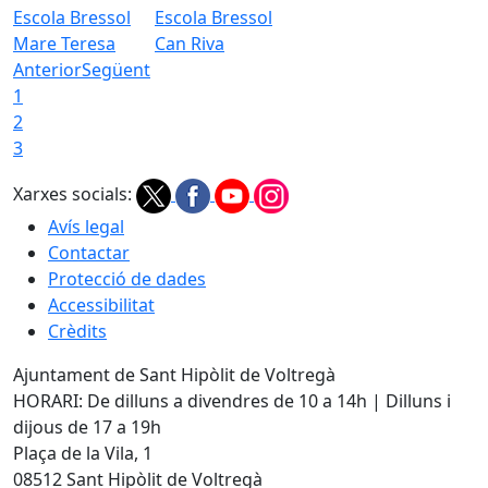
Escola Bressol
Escola Bressol
Mare Teresa
Can Riva
Anterior
Següent
1
2
3
Xarxes socials:
Avís legal
Contactar
Protecció de dades
Accessibilitat
Crèdits
Ajuntament de Sant Hipòlit de Voltregà
HORARI: De dilluns a divendres de 10 a 14h | Dilluns i
dijous de 17 a 19h
Plaça de la Vila, 1
08512 Sant Hipòlit de Voltregà