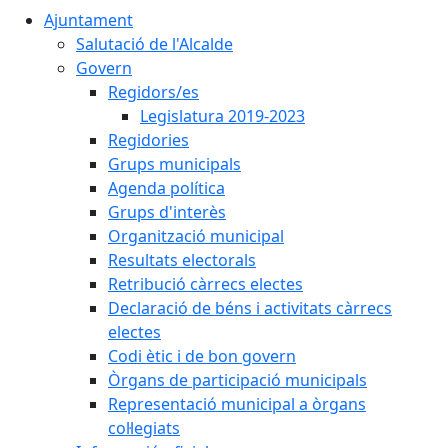
Ajuntament
Salutació de l'Alcalde
Govern
Regidors/es
Legislatura 2019-2023
Regidories
Grups municipals
Agenda política
Grups d'interès
Organització municipal
Resultats electorals
Retribució càrrecs electes
Declaració de béns i activitats càrrecs
electes
Codi ètic i de bon govern
Òrgans de participació municipals
Representació municipal a òrgans
col·legiats