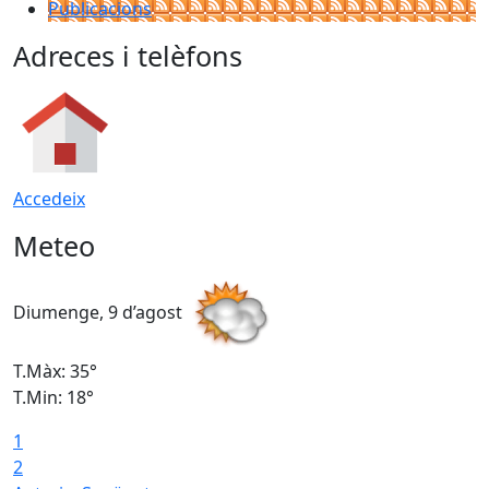
Publicacions
Adreces i telèfons
Accedeix
Meteo
Diumenge, 9 d’agost
D
T.Màx: 35°
T
T.Min: 18°
T
1
T
2