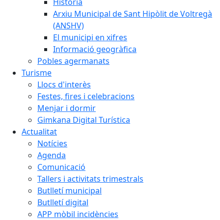
Història
Arxiu Municipal de Sant Hipòlit de Voltregà
(ANSHV)
El municipi en xifres
Informació geogràfica
Pobles agermanats
Turisme
Llocs d'interès
Festes, fires i celebracions
Menjar i dormir
Gimkana Digital Turística
Actualitat
Notícies
Agenda
Comunicació
Tallers i activitats trimestrals
Butlletí municipal
Butlletí digital
APP mòbil incidències