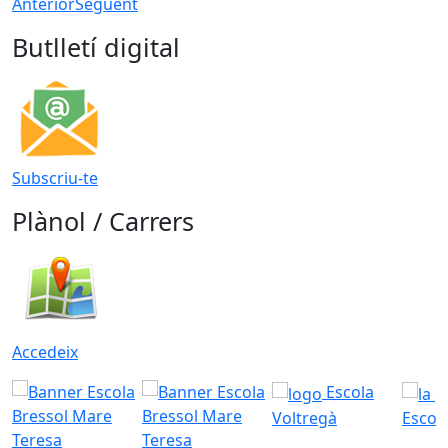
Anterior
Següent
Butlletí digital
Subscriu-te
Plànol / Carrers
Accedeix
Escola
Voltregà
Escola