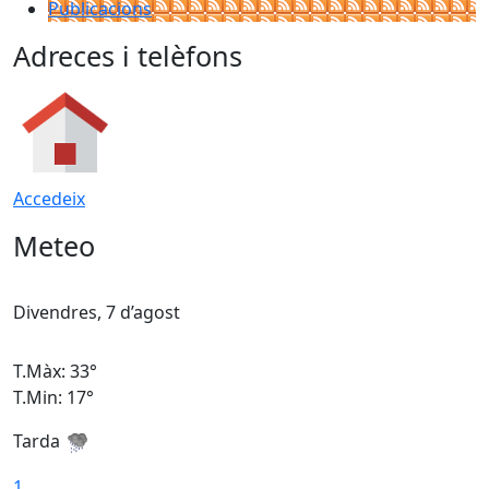
Publicacions
Adreces i telèfons
Accedeix
Meteo
Divendres, 7 d’agost
D
T.Màx: 33°
T
T.Min: 17°
T
Tarda
T
1