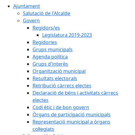
Ajuntament
Salutació de l'Alcalde
Govern
Regidors/es
Legislatura 2019-2023
Regidories
Grups municipals
Agenda política
Grups d'interès
Organització municipal
Resultats electorals
Retribució càrrecs electes
Declaració de béns i activitats càrrecs
electes
Codi ètic i de bon govern
Òrgans de participació municipals
Representació municipal a òrgans
col·legiats