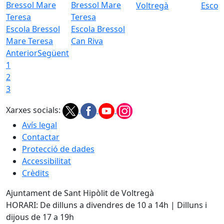
Voltregà
Escola
Escola Bressol
Escola Bressol
Mare Teresa
Can Riva
Anterior
Següent
1
2
3
Xarxes socials:
Avís legal
Contactar
Protecció de dades
Accessibilitat
Crèdits
Ajuntament de Sant Hipòlit de Voltregà
HORARI: De dilluns a divendres de 10 a 14h | Dilluns i
dijous de 17 a 19h