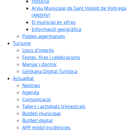
Història
Arxiu Municipal de Sant Hipòlit de Voltregà
(ANSHV)
El municipi en xifres
Informació geogràfica
Pobles agermanats
Turisme
Llocs d'interès
Festes, fires i celebracions
Menjar i dormir
Gimkana Digital Turística
Actualitat
Notícies
Agenda
Comunicació
Tallers i activitats trimestrals
Butlletí municipal
Butlletí digital
APP mòbil incidències