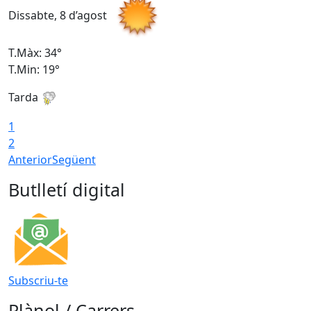
Dissabte, 8 d’agost
D
T.Màx: 34°
T
T.Min: 19°
T
Tarda
T
1
2
Anterior
Següent
Butlletí digital
Subscriu-te
Plànol / Carrers