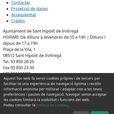
Contactar
Protecció de dades
Accessibilitat
Crèdits
Ajuntament de Sant Hipòlit de Voltregà
HORARI: De dilluns a divendres de 10 a 14h | Dilluns i
dijous de 17 a 19h
Plaça de la Vila, 1
08512 Sant Hipòlit de Voltregà
Tel. 93 850 26 26
Fax 93 850 23 39
NIF P0821400I
Aquest lloc web fa servir cookies pròpies i de tercers per
Amb la col·laboració de:
facilitar-te una experiència de navegació òptima i recollir
informació anònima per millorar i adaptar-nos a les teves
preferències i pautes de navegació. Navegar sense acceptar
les cookies limitarà la visibilitat i funcions del web.
Podeu consultar la
política de cookies
.