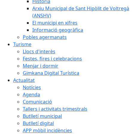
Història
Arxiu Municipal de Sant Hipòlit de Voltregà
(ANSHV)
El municipi en xifres
Informació geogràfica
Pobles agermanats
Turisme
Llocs d'interès
Festes, fires i celebracions
Menjar i dormir
Gimkana Digital Turística
Actualitat
Notícies
Agenda
Comunicació
Tallers i activitats trimestrals
Butlletí municipal
Butlletí digital
APP mòbil incidències