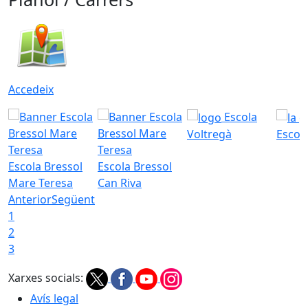
Accedeix
Escola
Voltregà
Escola
Escola Bressol
Escola Bressol
Mare Teresa
Can Riva
Anterior
Següent
1
2
3
Xarxes socials:
Avís legal