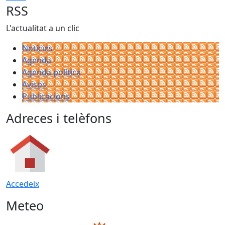
RSS
L'actualitat a un clic
Notícies
Agenda
Agenda política
Avisos
Publicacions
Adreces i telèfons
Accedeix
Meteo