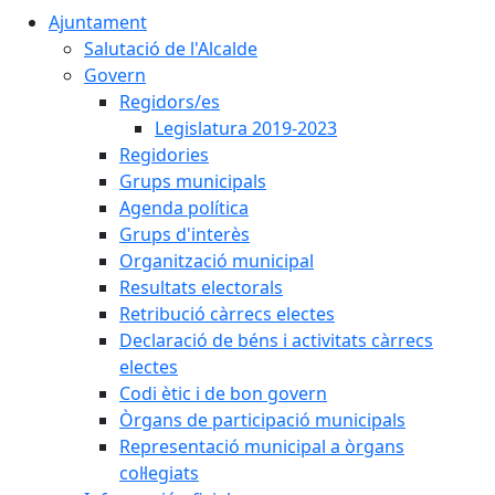
Ajuntament
Salutació de l'Alcalde
Govern
Regidors/es
Legislatura 2019-2023
Regidories
Grups municipals
Agenda política
Grups d'interès
Organització municipal
Resultats electorals
Retribució càrrecs electes
Declaració de béns i activitats càrrecs
electes
Codi ètic i de bon govern
Òrgans de participació municipals
Representació municipal a òrgans
col·legiats