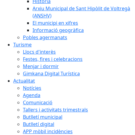
Història
Arxiu Municipal de Sant Hipòlit de Voltregà
(ANSHV)
El municipi en xifres
Informació geogràfica
Pobles agermanats
Turisme
Llocs d'interès
Festes, fires i celebracions
Menjar i dormir
Gimkana Digital Turística
Actualitat
Notícies
Agenda
Comunicació
Tallers i activitats trimestrals
Butlletí municipal
Butlletí digital
APP mòbil incidències