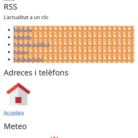
RSS
L'actualitat a un clic
Notícies
Agenda
Agenda política
Avisos
Publicacions
Adreces i telèfons
Accedeix
Meteo