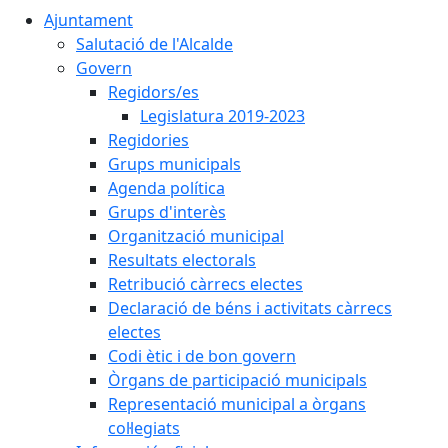
Ajuntament
Salutació de l'Alcalde
Govern
Regidors/es
Legislatura 2019-2023
Regidories
Grups municipals
Agenda política
Grups d'interès
Organització municipal
Resultats electorals
Retribució càrrecs electes
Declaració de béns i activitats càrrecs
electes
Codi ètic i de bon govern
Òrgans de participació municipals
Representació municipal a òrgans
col·legiats