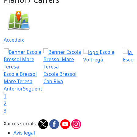
Accedeix
Escola
Voltregà
Escola
Escola Bressol
Escola Bressol
Mare Teresa
Can Riva
Anterior
Següent
1
2
3
Xarxes socials:
Avís legal