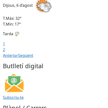
Dijous, 6 d’agost
D
T.Màx: 32°
T
T.Min: 17°
T
Tarda
T
1
2
Anterior
Següent
Butlletí digital
Subscriu-te
Plànol / Carrers