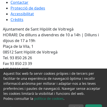
Contactar
Protecció de dades
Accessibilitat
Crèdits
Ajuntament de Sant Hipòlit de Voltregà
HORARI: De dilluns a divendres de 10 a 14h | Dilluns i
dijous de 17 a 19h
Plaça de la Vila, 1
08512 Sant Hipòlit de Voltregà
Tel. 93 850 26 26
Fax 93 850 23 39
NIF P0821400I
Aquest lloc web fa servir cookies pròpies i de tercers per
Amb la col·laboració de:
facilitar-te una experiència de navegació òptima i recollir
informació anònima per millorar i adaptar-nos a les teves
preferències i pautes de navegació. Navegar sense acceptar
les cookies limitarà la visibilitat i funcions del web.
Podeu consultar la
política de cookies
.