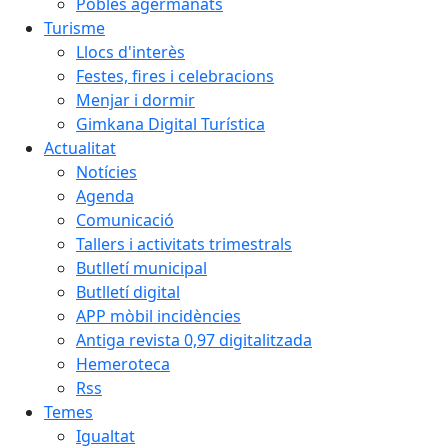
Pobles agermanats
Turisme
Llocs d'interès
Festes, fires i celebracions
Menjar i dormir
Gimkana Digital Turística
Actualitat
Notícies
Agenda
Comunicació
Tallers i activitats trimestrals
Butlletí municipal
Butlletí digital
APP mòbil incidències
Antiga revista 0,97 digitalitzada
Hemeroteca
Rss
Temes
Igualtat