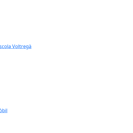
Escola Voltregà
òbil