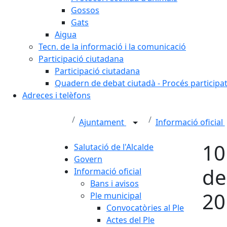
Gossos
Gats
Aigua
Tecn. de la informació i la comunicació
Participació ciutadana
Participació ciutadana
Quadern de debat ciutadà - Procés participa
Adreces i telèfons
Ajuntament
Informació oficial
10
Salutació de l'Alcalde
Govern
de
Informació oficial
Bans i avisos
20
Ple municipal
Convocatòries al Ple
Actes del Ple
Fa