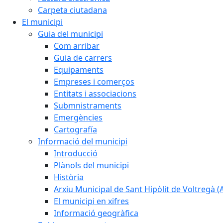
Carpeta ciutadana
El municipi
Guia del municipi
Com arribar
Guia de carrers
Equipaments
Empreses i comerços
Entitats i associacions
Submnistraments
Emergències
Cartografía
Informació del municipi
Introducció
Plànols del municipi
Història
Arxiu Municipal de Sant Hipòlit de Voltregà 
El municipi en xifres
Informació geogràfica