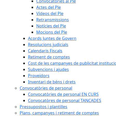
Convocatòries al Ple
Actes del Ple
Vídeos del Ple
Retransmissions
Notícies del Ple
Mocions del Ple
Acords Juntes de Govern
Resolucions judicials
Calendaris Fiscals
Retiment de comptes
Cost de les campanyes de publicitat instituci
Subvencions i ajudes
Proveïdors
Inventari de béns i drets
Convocatòries de personal
Convocatòries de personal EN CURS
Convocatòres de personal TANCADES
Pressupostos i plantilles
Plans, campanyes i retiment de comptes