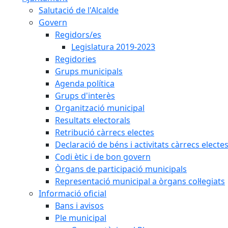
Salutació de l'Alcalde
Govern
Regidors/es
Legislatura 2019-2023
Regidories
Grups municipals
Agenda política
Grups d'interès
Organització municipal
Resultats electorals
Retribució càrrecs electes
Declaració de béns i activitats càrrecs electe
Codi ètic i de bon govern
Òrgans de participació municipals
Representació municipal a òrgans col·legiats
Informació oficial
Bans i avisos
Ple municipal