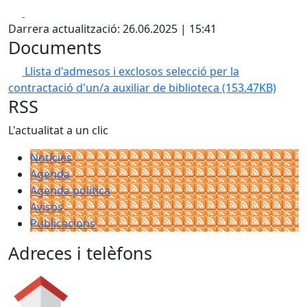
Facebook
X
Darrera actualització: 26.06.2025 | 15:41
Documents
Llista d'admesos i exclosos selecció per la
contractació d'un/a auxiliar de biblioteca
(153.47KB)
RSS
L'actualitat a un clic
Notícies
Agenda
Agenda política
Avisos
Publicacions
Adreces i telèfons