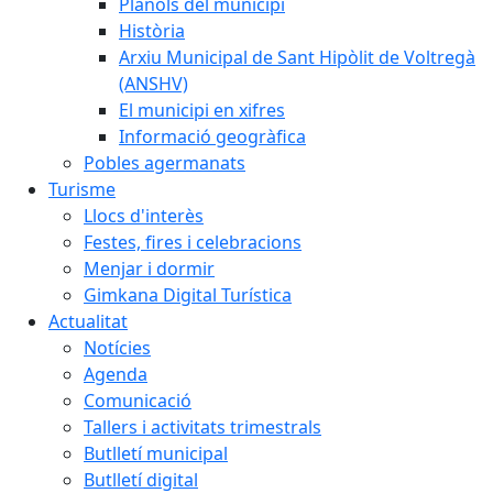
Plànols del municipi
Història
Arxiu Municipal de Sant Hipòlit de Voltregà
(ANSHV)
El municipi en xifres
Informació geogràfica
Pobles agermanats
Turisme
Llocs d'interès
Festes, fires i celebracions
Menjar i dormir
Gimkana Digital Turística
Actualitat
Notícies
Agenda
Comunicació
Tallers i activitats trimestrals
Butlletí municipal
Butlletí digital