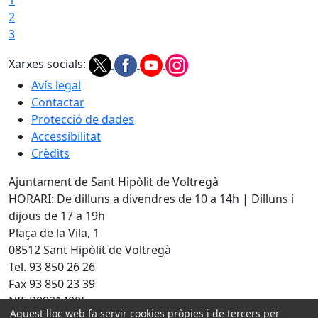
2
3
Xarxes socials:
Avís legal
Contactar
Protecció de dades
Accessibilitat
Crèdits
Ajuntament de Sant Hipòlit de Voltregà
HORARI: De dilluns a divendres de 10 a 14h | Dilluns i
dijous de 17 a 19h
Plaça de la Vila, 1
08512 Sant Hipòlit de Voltregà
Tel. 93 850 26 26
Fax 93 850 23 39
NIF P0821400I
Aquest lloc web fa servir cookies pròpies i de tercers per