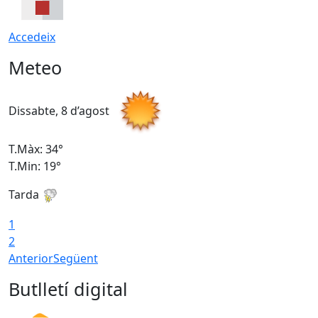
Accedeix
Meteo
Dissabte, 8 d’agost
D
T.Màx: 34°
T
T.Min: 19°
T
Tarda
T
1
2
Anterior
Següent
Butlletí digital