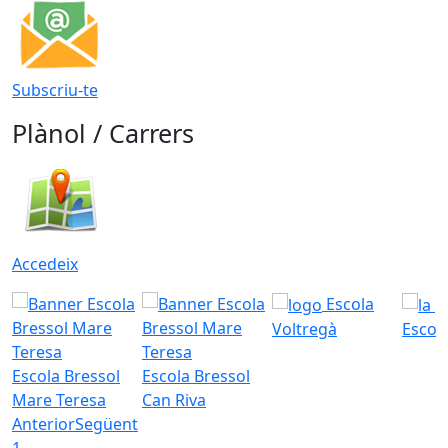
Subscriu-te
Plànol / Carrers
Accedeix
Escola
Voltregà
Escola
Escola Bressol
Escola Bressol
Mare Teresa
Can Riva
Anterior
Següent
1