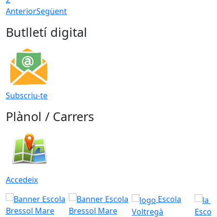
Anterior
Següent
Butlletí digital
Subscriu-te
Plànol / Carrers
Accedeix
Escola
Voltregà
Escola