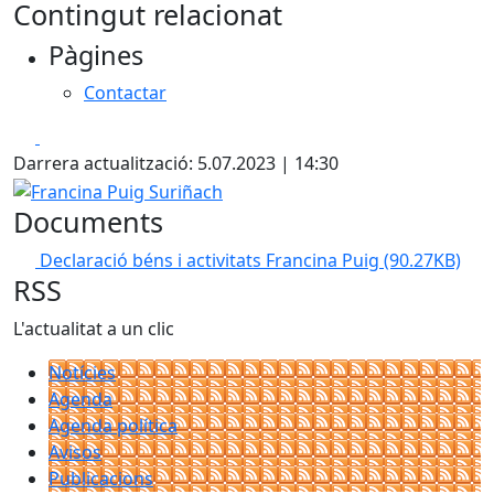
Contingut relacionat
Pàgines
Contactar
Facebook
X
Darrera actualització: 5.07.2023 | 14:30
Francina Puig Suriñach
Documents
Declaració béns i activitats Francina Puig
(90.27KB)
RSS
L'actualitat a un clic
Notícies
Agenda
Agenda política
Avisos
Publicacions