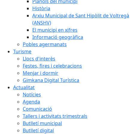
Plànols del municipi
Història
Arxiu Municipal de Sant Hipòlit de Voltregà
(ANSHV)
El municipi en xifres
Informació geogràfica
Pobles agermanats
Turisme
Llocs d'interès
Festes, fires i celebracions
Menjar i dormir
Gimkana Digital Turística
Actualitat
Notícies
Agenda
Comunicació
Tallers i activitats trimestrals
Butlletí municipal
Butlletí digital