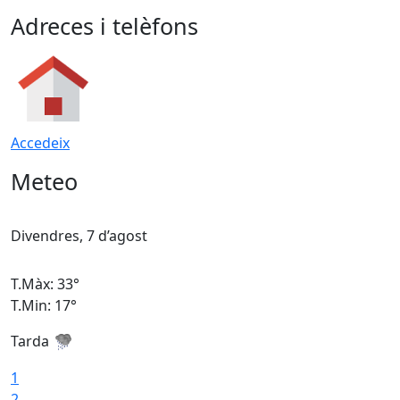
Adreces i telèfons
Accedeix
Meteo
Divendres, 7 d’agost
D
T.Màx: 33°
T
T.Min: 17°
T
Tarda
T
1
2