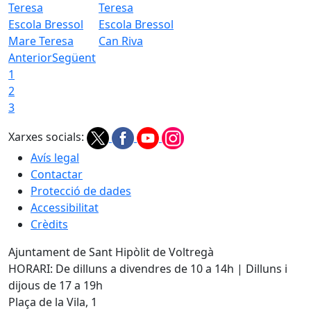
Escola Bressol
Escola Bressol
Mare Teresa
Can Riva
Anterior
Següent
1
2
3
Xarxes socials:
Avís legal
Contactar
Protecció de dades
Accessibilitat
Crèdits
Ajuntament de Sant Hipòlit de Voltregà
HORARI: De dilluns a divendres de 10 a 14h | Dilluns i
dijous de 17 a 19h
Plaça de la Vila, 1